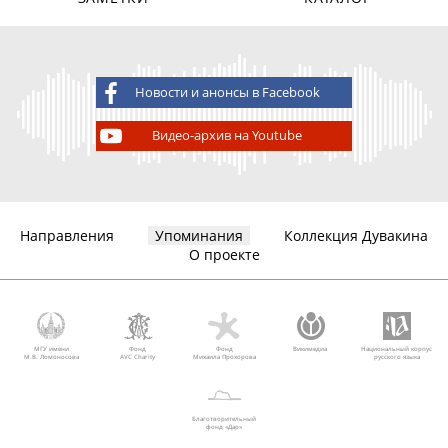
Новости и анонсы в Facebook
Видео-архив на Youtube
Направления
Упоминания
Коллекция Дувакина
О проекте
МГУ имени
Фонд
Фонд
Викимедиа
Национальный корпус
М.В. Ломоносова
AVC Charity
Михаила Прохорова
русского языка
Благотворительный
фонд «Дар»