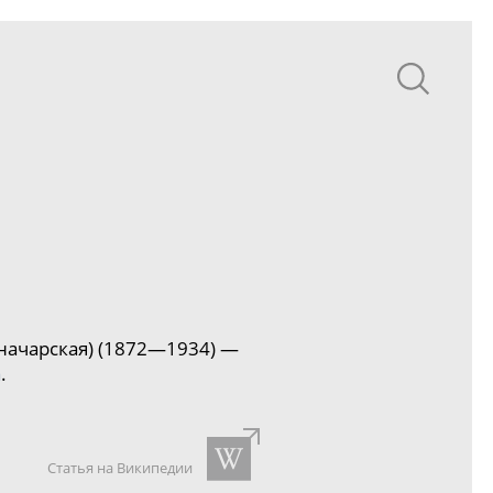
начарская) (1872—1934) —
а
.
Статья на Википедии