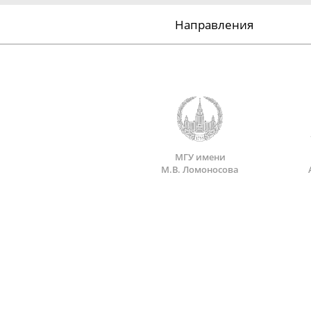
Направления
МГУ имени
М.В. Ломоносова