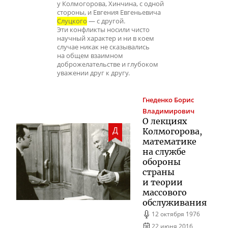
у Колмогорова, Хинчина, с одной
стороны, и Евгения Евгеньевича
Слуцкого
— с другой.
Эти конфликты носили чисто
научный характер и ни в коем
случае никак не сказывались
на общем взаимном
доброжелательстве и глубоком
уважении друг к другу.
Гнеденко
Борис
Владимирович
О лекциях
Д
Колмогорова,
математике
на службе
обороны
страны
и теории
массового
обслуживания
12 октября 1976
22 июня 2016