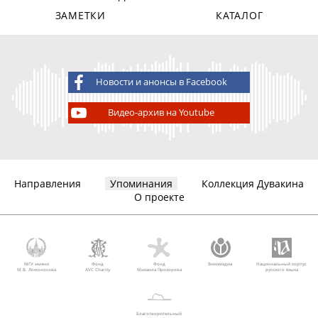
ЗАМЕТКИ
КАТАЛОГ
Новости и анонсы в Facebook
Видео-архив на Youtube
Направления
Упоминания
Коллекция Дувакина
О проекте
МГУ имени
Фонд
Фонд
Викимедиа
Национальный корпус
М.В. Ломоносова
AVC Charity
Михаила Прохорова
русского языка
Благотворительный