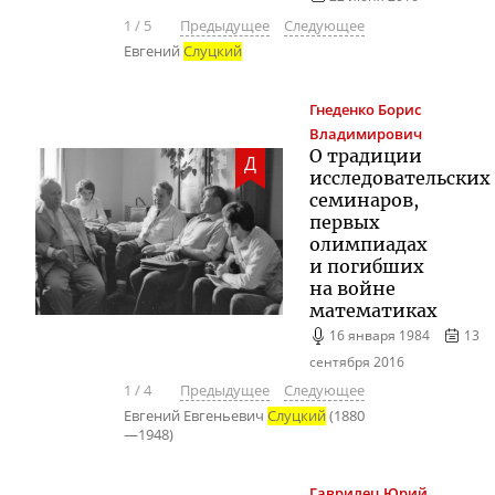
1
/
5
Предыдущее
Следующее
Евгений
Слуцкий
Гнеденко
Борис
Владимирович
О традиции
Д
исследовательских
семинаров,
первых
олимпиадах
и погибших
на войне
математиках
16 января 1984
13
сентября 2016
1
/
4
Предыдущее
Следующее
Евгений Евгеньевич
Слуцкий
(1880
—1948)
Гаврилец
Юрий