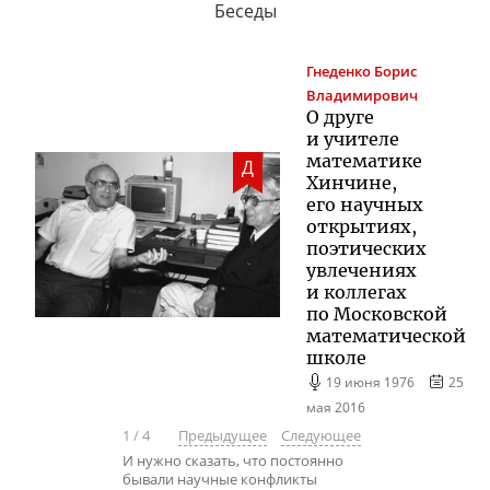
Беседы
Гнеденко
Борис
Владимирович
О друге
и учителе
математике
Д
Хинчине,
его научных
открытиях,
поэтических
увлечениях
и коллегах
по Московской
математической
школе
19 июня 1976
25
мая 2016
1
/
4
Предыдущее
Следующее
И нужно сказать, что постоянно
бывали научные конфликты