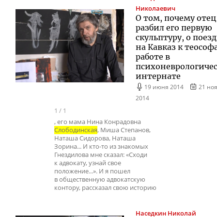
Николаевич
О том, почему отец
разбил его первую
скульптуру, о поез
на Кавказ к теософ
работе в
психоневрологиче
интернате
19 июня 2014
21 но
2014
1
/
1
, его мама Нина Конрадовна
Слободинская
, Миша Степанов,
Наташа Сидорова, Наташа
Зорина... И кто-то из знакомых
Гнездилова мне сказал: «Сходи
к адвокату, узнай свое
положение...». И я пошел
в общественную адвокатскую
контору, рассказал свою историю
Наседкин
Николай