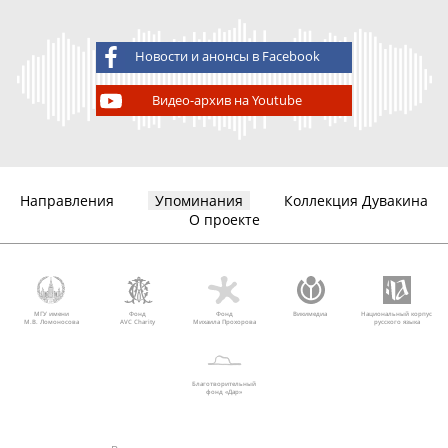
Новости и анонсы в Facebook
Видео-архив на Youtube
Направления
Упоминания
Коллекция Дувакина
О проекте
МГУ имени
Фонд
Фонд
Викимедиа
Национальный корпус
М.В. Ломоносова
AVC Charity
Михаила Прохорова
русского языка
Благотворительный
фонд «Дар»