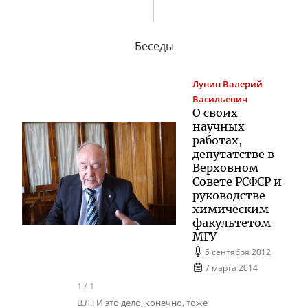
Беседы
Лунин
Валерий
Васильевич
О своих
научных
работах,
депутатстве в
Верховном
Совете РСФСР и
руководстве
химическим
факультетом
МГУ
5 сентября 2012
7 марта 2014
1
/
1
В.Л.: И это дело, конечно, тоже