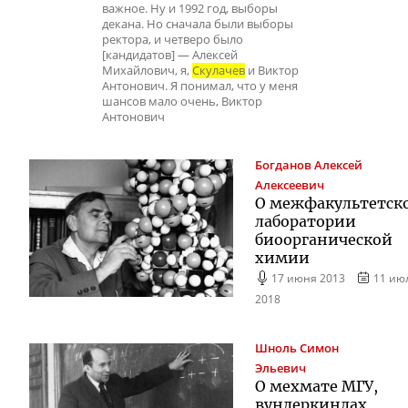
важное. Ну и 1992 год, выборы
декана. Но сначала были выборы
ректора, и четверо было
[кандидатов] — Алексей
Михайлович, я,
Скулачев
и Виктор
Антонович. Я понимал, что у меня
шансов мало очень, Виктор
Антонович
Богданов
Алексей
Алексеевич
О межфакультетск
лаборатории
биоорганической
химии
17 июня 2013
11 ию
2018
Шноль
Симон
Эльевич
О мехмате МГУ,
вундеркиндах