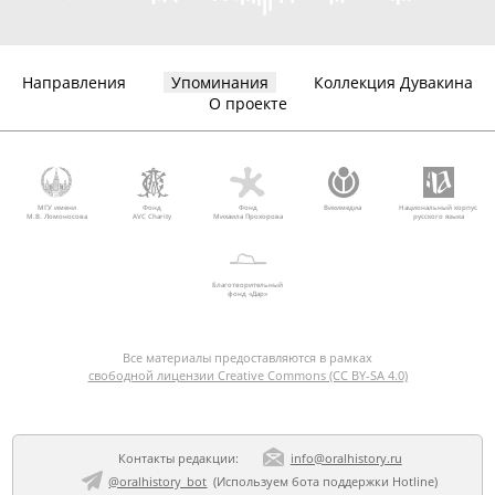
Направления
Упоминания
Коллекция Дувакина
О проекте
МГУ имени
Фонд
Фонд
Викимедиа
Национальный корпус
М.В. Ломоносова
AVC Charity
Михаила Прохорова
русского языка
Благотворительный
фонд «Дар»
Все материалы предоставляются в рамках
свободной лицензии Creative Commons (CC BY-SA 4.0)
Контакты редакции:
info@oralhistory.ru
@oralhistory_bot
(Используем
бота поддержки Hotline
)