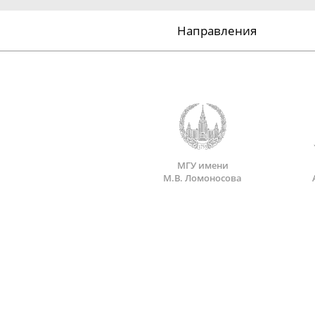
Направления
МГУ имени
М.В. Ломоносова