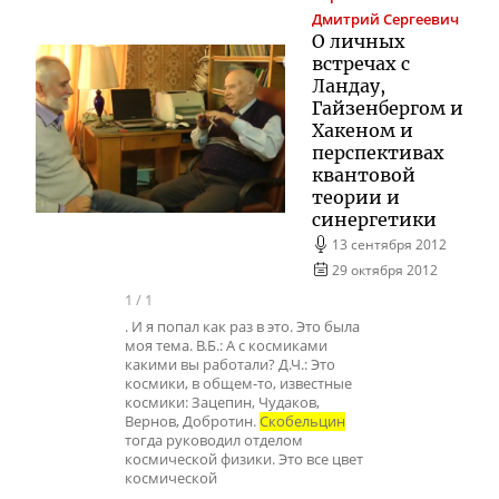
Дмитрий Сергеевич
О личных
встречах с
Ландау,
Гайзенбергом и
Хакеном и
перспективах
квантовой
теории и
синергетики
13 сентября 2012
29 октября 2012
1
/
1
. И я попал как раз в это. Это была
моя тема. В.Б.: А с космиками
какими вы работали? Д.Ч.: Это
космики, в общем-то, известные
космики: Зацепин, Чудаков,
Вернов, Добротин.
Скобельцин
тогда руководил отделом
космической физики. Это все цвет
космической