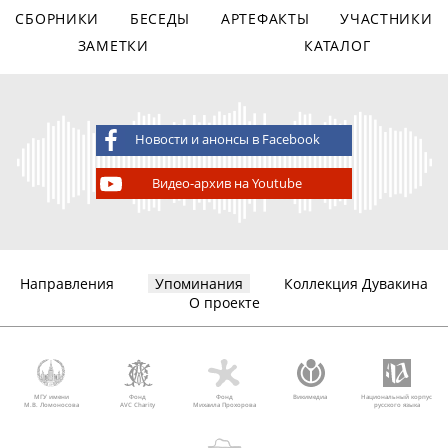
СБОРНИКИ
БЕСЕДЫ
АРТЕФАКТЫ
УЧАСТНИКИ
ЗАМЕТКИ
КАТАЛОГ
Новости и анонсы в Facebook
Видео-архив на Youtube
Направления
Упоминания
Коллекция Дувакина
О проекте
МГУ имени
Фонд
Фонд
Викимедиа
Национальный корпус
М.В. Ломоносова
AVC Charity
Михаила Прохорова
русского языка