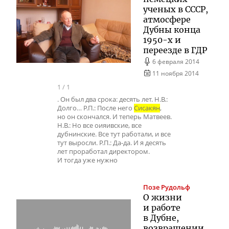
ученых в СССР,
атмосфере
Дубны конца
1950-х и
переезде в ГДР
6 февраля 2014
11 ноября 2014
1
/
1
. Он был два срока: десять лет. Н.В.:
Долго… Р.П.: После него
Сисакян
,
но он скончался. И теперь Матвеев.
Н.В.: Но все оияивские, все
дубнинские. Все тут работали, и все
тут выросли. Р.П.: Да-да. И я десять
лет проработал директором.
И тогда уже нужно
Позе
Рудольф
О жизни
и работе
в Дубне,
возвращении