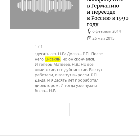
в Германию
и переезде
в Россию в 1990
году
6 февраля 2014
26 мая 2015
1
/
1
: десять лет. Н.В.: Долго… Р.П.: После
него
Сисакян
, но он скончался.
И теперь Матвеев. Н.В.: Но все
оияивские, все дубнинские. Все тут
работали, и все тут выросли. Р.П.:
Да-да. И я десять лет проработал
директором. И тогда уже нужно
было… Н.В