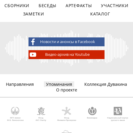
СБОРНИКИ
БЕСЕДЫ
АРТЕФАКТЫ
УЧАСТНИКИ
ЗАМЕТКИ
КАТАЛОГ
Новости и анонсы в Facebook
Видео-архив на Youtube
Направления
Упоминания
Коллекция Дувакина
О проекте
МГУ имени
Фонд
Фонд
Викимедиа
Национальный корпус
М.В. Ломоносова
AVC Charity
Михаила Прохорова
русского языка