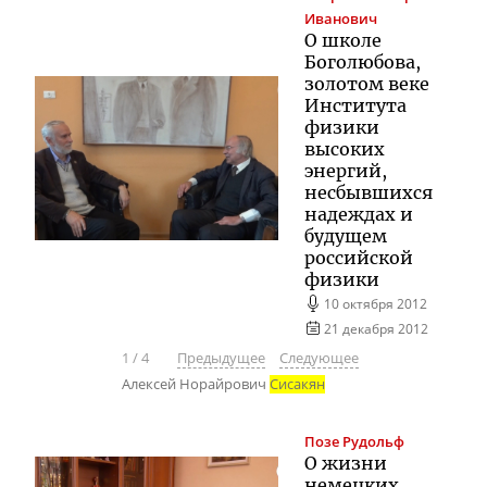
Иванович
О школе
Боголюбова,
золотом веке
Института
физики
высоких
энергий,
несбывшихся
надеждах и
будущем
российской
физики
10 октября 2012
21 декабря 2012
1
/
4
Предыдущее
Следующее
Алексей Норайрович
Сисакян
Позе
Рудольф
О жизни
немецких