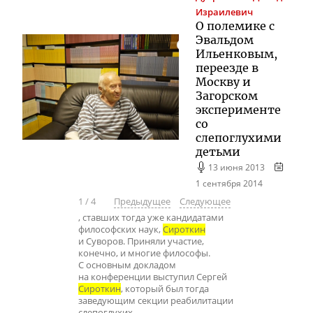
Израилевич
О полемике с
Эвальдом
Ильенковым,
переезде в
Москву и
Загорском
эксперименте
со
слепоглухими
детьми
13 июня 2013
1 сентября 2014
1
/
4
Предыдущее
Следующее
, ставших тогда уже кандидатами
философских наук,
Сироткин
и Суворов. Приняли участие,
конечно, и многие философы.
С основным докладом
на конференции выступил Сергей
Сироткин
, который был тогда
заведующим секции реабилитации
слепоглухих