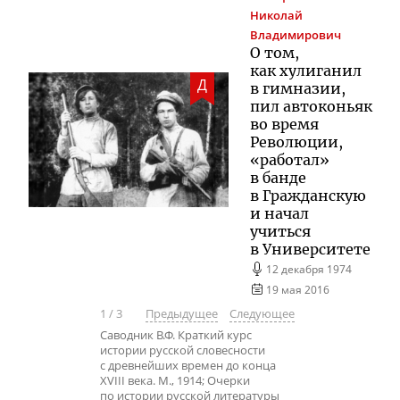
Николай
Владимирович
О том,
как хулиганил
Д
в гимназии,
пил автоконьяк
во время
Революции,
«работал»
в банде
в Гражданскую
и начал
учиться
в Университете
12 декабря 1974
19 мая 2016
1
/
3
Предыдущее
Следующее
Саводник В.Ф. Краткий курс
истории русской словесности
с древнейших времен до конца
XVIII века. М., 1914; Очерки
по истории русской литературы