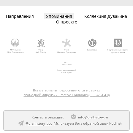
Направления
Упоминания
Коллекция Дувакина
О проекте
МГУ имени
Фонд
Фонд
Викимедиа
Национальный корпус
М.В. Ломоносова
AVC Charity
Михаила Прохорова
русского языка
Благотворительный
фонд «Дар»
Все материалы предоставляются в рамках
свободной лицензии Creative Commons (CC BY-SA 4.0)
Контакты редакции:
info@oralhistory.ru
@oralhistory_bot
(Используем
бота обратной связи Hotline
)