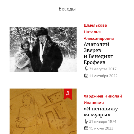
Беседы
Шмелькова
Наталья
Александровна
Анатолий
Зверев
и Венедикт
Ерофеев
31 августа 2017
11 октября 2022
Д
Харджиев
Николай
Иванович
«Я ненавижу
мемуары»
31 января 1974
15 июня 2023