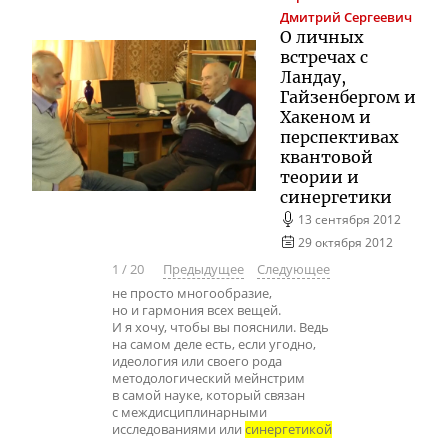
Дмитрий Сергеевич
О личных
встречах с
Ландау,
Гайзенбергом и
Хакеном и
перспективах
квантовой
теории и
синергетики
13 сентября 2012
29 октября 2012
1
/
20
Предыдущее
Следующее
не просто многообразие,
но и гармония всех вещей.
И я хочу, чтобы вы пояснили. Ведь
на самом деле есть, если угодно,
идеология или своего рода
методологический мейнстрим
в самой науке, который связан
с междисциплинарными
исследованиями или
синергетикой