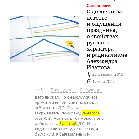
Савельевич
О довоенном
детстве
и ощущении
праздника,
о свойствах
русского
характера
и радикализме
Александра
Иванова
22 февраля 2013
17 мая 2017
1
/
5
Предыдущее
Следующее
в это вникал. Но он молился, все
время эти еврейские праздники,
всё это он… Д.С.: Она же
закрывалась, по-моему,
синагога
эта? Ю.З.: Нет, нет, в тот момент она
работала на
Бронной
. Д.С.: И вы
ходили в детстве туда? Ю.З.: Ну, я
был с ним, я был маленький