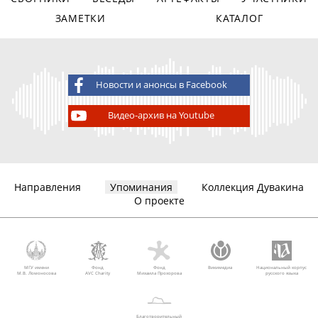
ЗАМЕТКИ
КАТАЛОГ
Новости и анонсы в Facebook
Видео-архив на Youtube
Направления
Упоминания
Коллекция Дувакина
О проекте
МГУ имени
Фонд
Фонд
Викимедиа
Национальный корпус
М.В. Ломоносова
AVC Charity
Михаила Прохорова
русского языка
Благотворительный