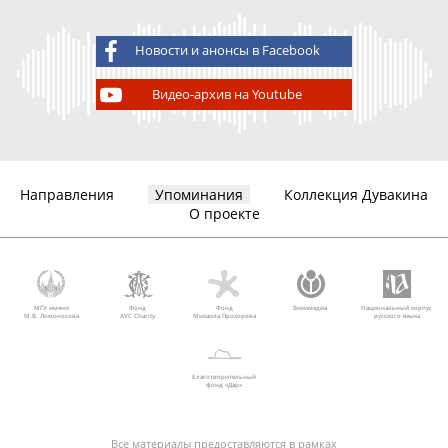
Новости и анонсы в Facebook
Видео-архив на Youtube
Направления
Упоминания
Коллекция Дувакина
О проекте
МГУ имени
Фонд
Фонд
Викимедиа
Национальный корпус
М.В. Ломоносова
AVC Charity
Михаила Прохорова
русского языка
Благотворительный
фонд «Дар»
Все материалы предоставляются в рамках