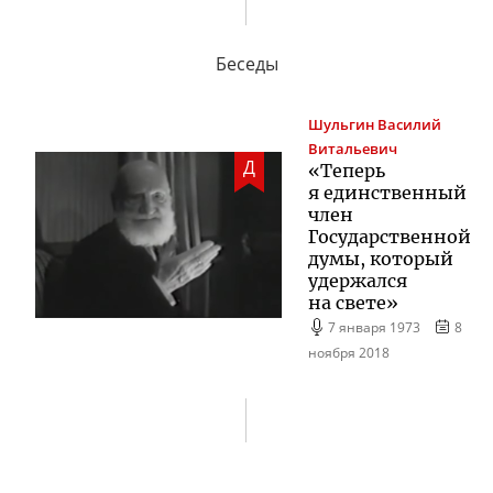
Беседы
Шульгин
Василий
Витальевич
Д
«Теперь
я единственный
член
Государственной
думы, который
удержался
на свете»
7 января 1973
8
ноября 2018