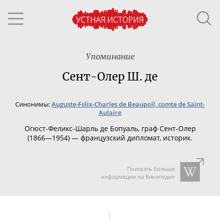
Упоминание
Сент-Олер Ш. де
Синонимы:
Auguste-Félix-Charles de Beaupoil, comte de Saint-
Aulaire
Огюст-Феликс-Шарль
де Бопуаль, граф
Сент-Олер
(1866—1954) — французский дипломат, историк.
Поискать больше
информации на Википедии