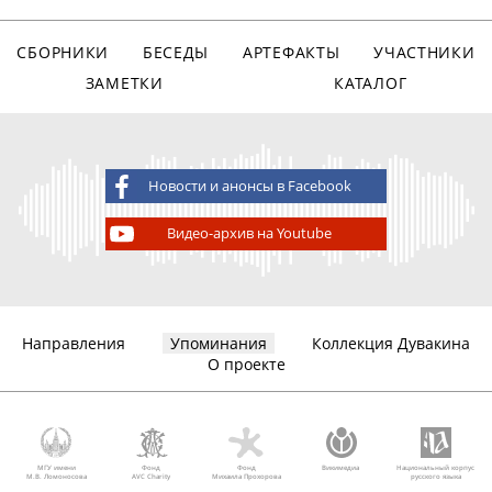
СБОРНИКИ
БЕСЕДЫ
АРТЕФАКТЫ
УЧАСТНИКИ
ЗАМЕТКИ
КАТАЛОГ
Новости и анонсы в Facebook
Видео-архив на Youtube
Направления
Упоминания
Коллекция Дувакина
О проекте
МГУ имени
Фонд
Фонд
Викимедиа
Национальный корпус
М.В. Ломоносова
AVC Charity
Михаила Прохорова
русского языка