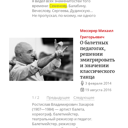
я видел всех знаменитостей того
времени:
Семенову
, Балабину,
Вечеслову, Сергеева, Дудинскую…
Не пропускал, по-моему, ни одного
Мессерер
Михаил
Григорьевич
О балетных
педагогах,
решении
эмигрировать
и значении
классического
танца
3 февраля 2014
19 августа 2016
1
/
2
Предыдущее
Следующее
Ростислав Владимирович Захаров
(1907—1984) — артист балета,
хореограф, балетмейстер,
театральный режиссер и педагог.
Балетмейстер, режиссер