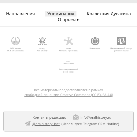
Направления
Упоминания
Коллекция Дувакина
О проекте
МГУ имени
Фонд
Фонд
Викимедиа
Национальный корпус
М.В. Ломоносова
AVC Charity
Михаила Прохорова
русского языка
Благотворительный
фонд «Дар»
Все материалы предоставляются в рамках
свободной лицензии Creative Commons (CC BY-SA 4.0)
Контакты редакции:
info@oralhistory.ru
@oralhistory_bot
(Используем
Telegram CRM Hotline
)