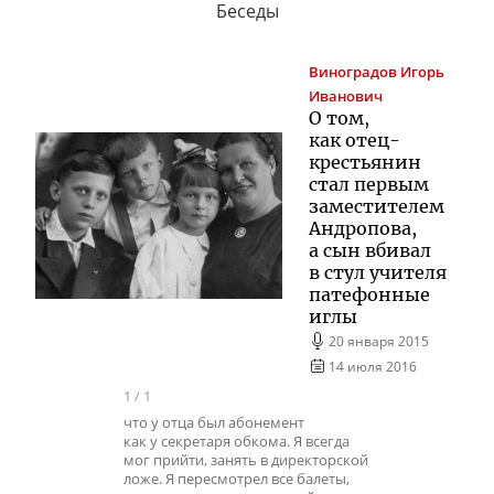
Беседы
Виноградов
Игорь
Иванович
О том,
как
отец-
крестьянин
стал первым
заместителем
Андропова,
а сын вбивал
в стул учителя
патефонные
иглы
20 января 2015
14 июля 2016
1
/
1
что у отца был абонемент
как у секретаря обкома. Я всегда
мог прийти, занять в директорской
ложе. Я пересмотрел все балеты,