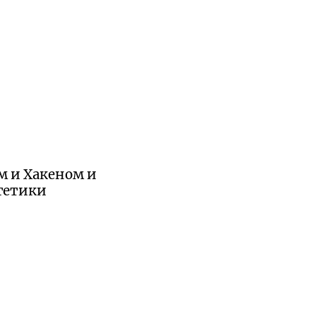
м и Хакеном и
гетики