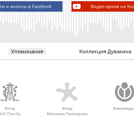
ти и анонсы в Facebook
Видео-архив на Yo
Упоминания
Коллекция Дувакина
Фонд
Фонд
Викимеди
AVC Charity
Михаила Прохорова