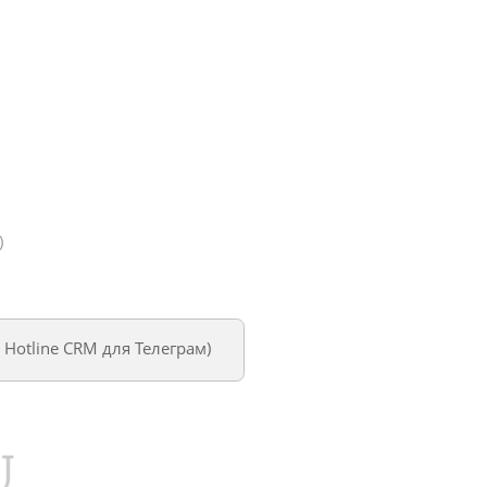
)
м
Hotline CRM для Телеграм
)
U