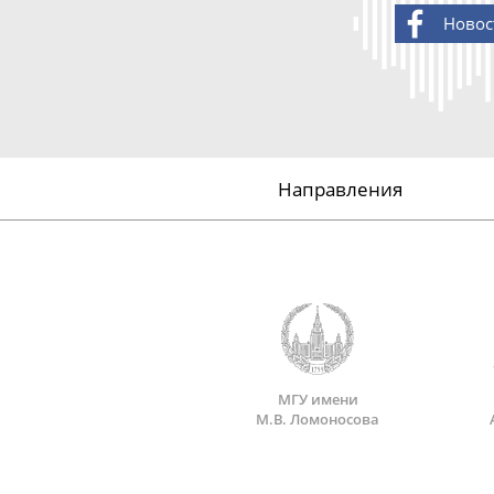
Новос
Направления
МГУ имени
М.В. Ломоносова