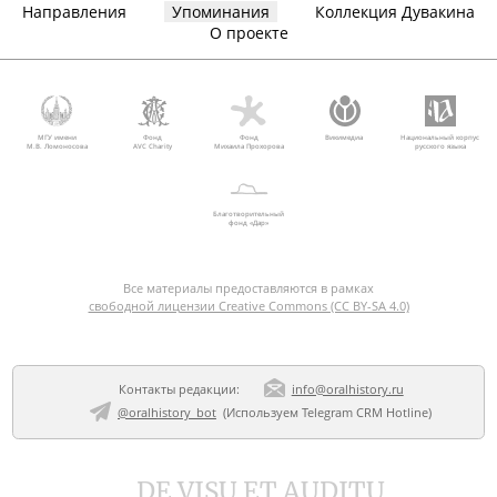
Направления
Упоминания
Коллекция Дувакина
О проекте
МГУ имени
Фонд
Фонд
Викимедиа
Национальный корпус
М.В. Ломоносова
AVC Charity
Михаила Прохорова
русского языка
Благотворительный
фонд «Дар»
Все материалы предоставляются в рамках
свободной лицензии Creative Commons (CC BY-SA 4.0)
Контакты редакции:
info@oralhistory.ru
@oralhistory_bot
(Используем
Telegram CRM Hotline
)
DE VISU ET AUDITU