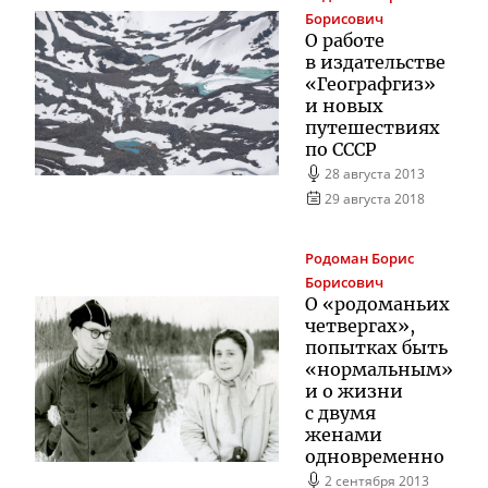
Борисович
О работе
в издательстве
«Географгиз»
и новых
путешествиях
по СССР
28 августа 2013
29 августа 2018
Родоман
Борис
Борисович
О «родоманьих
четвергах»,
попытках быть
«нормальным»
и о жизни
с двумя
женами
одновременно
2 сентября 2013