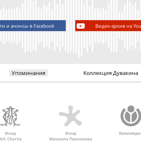
ти и анонсы в Facebook
Видео-архив на Yo
Упоминания
Коллекция Дувакина
Фонд
Фонд
Викимеди
AVC Charity
Михаила Прохорова