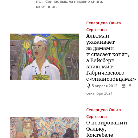
что… Сейчас вышла недавно книга,
племянница
Северцева
Ольга
Сергеевна
Альтман
ухаживает
за дамами
и спасает котят,
а Вейсберг
знакомит
Габричевского
с «лианозовцами»
5 апреля 2012
15
сентября 2021
Северцева
Ольга
Сергеевна
О позировании
Фальку,
Коктебеле