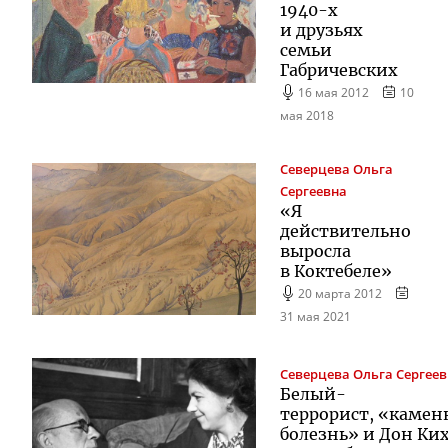
1940-х
и друзьях
семьи
Габричевских
16 мая 2012
10
мая 2018
Северцева
Ольга
Сергеевна
«Я
действительно
выросла
в Коктебеле»
20 марта 2012
31 мая 2021
Северцева
Ольга Сергее
Белый-
террорист
, «камен
болезнь» и Дон Ки