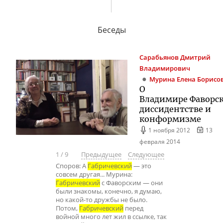
Беседы
Сарабьянов
Дмитрий
Владимирович
Мурина
Елена Борисо
О
Владимире Фаворс
диссидентстве и
конформизме
1 ноября 2012
13
февраля 2014
1
/
9
Предыдущее
Следующее
Споров: А
Габричевский
— это
совсем другая... Мурина:
Габричевский
с Фаворским — они
были знакомы, конечно, я думаю,
но какой-то дружбы не было.
Потом,
Габричевский
перед
войной много лет жил в ссылке, так