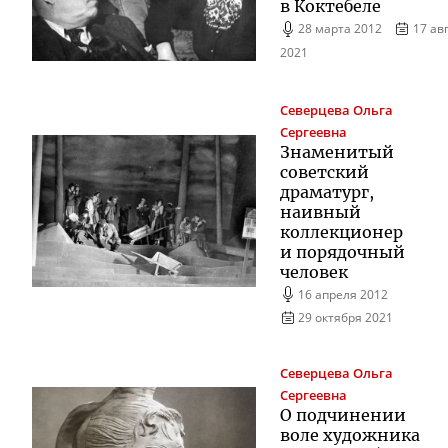
в Коктебеле
28 марта 2012
17 ав
2021
Северцева
Ольга
Сергеевна
Знаменитый
советский
драматург,
наивный
коллекционер
и порядочный
человек
16 апреля 2012
29 октября 2021
Северцева
Ольга
Сергеевна
О подчинении
воле художника