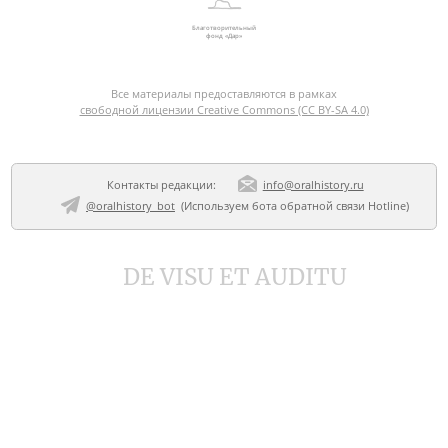
Благотворительный
фонд «Дар»
Все материалы предоставляются в рамках
свободной лицензии Creative Commons (CC BY-SA 4.0)
Контакты редакции:
info@oralhistory.ru
@oralhistory_bot
(Используем
бота обратной связи Hotline
)
DE VISU ET AUDITU