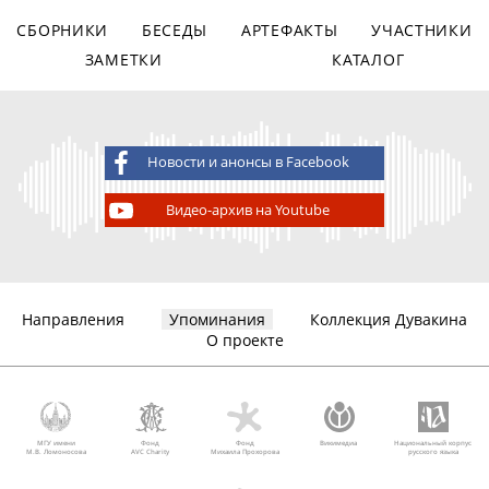
СБОРНИКИ
БЕСЕДЫ
АРТЕФАКТЫ
УЧАСТНИКИ
ЗАМЕТКИ
КАТАЛОГ
Новости и анонсы в Facebook
Видео-архив на Youtube
Направления
Упоминания
Коллекция Дувакина
О проекте
МГУ имени
Фонд
Фонд
Викимедиа
Национальный корпус
М.В. Ломоносова
AVC Charity
Михаила Прохорова
русского языка