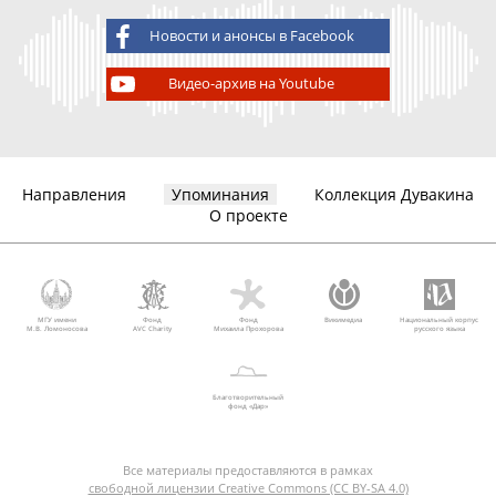
Новости и анонсы в Facebook
Видео-архив на Youtube
Направления
Упоминания
Коллекция Дувакина
О проекте
МГУ имени
Фонд
Фонд
Викимедиа
Национальный корпус
М.В. Ломоносова
AVC Charity
Михаила Прохорова
русского языка
Благотворительный
фонд «Дар»
Все материалы предоставляются в рамках
свободной лицензии Creative Commons (CC BY-SA 4.0)