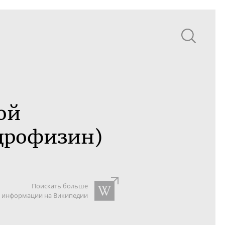
ой
дрофизин)
Поискать больше
информации на Википедии