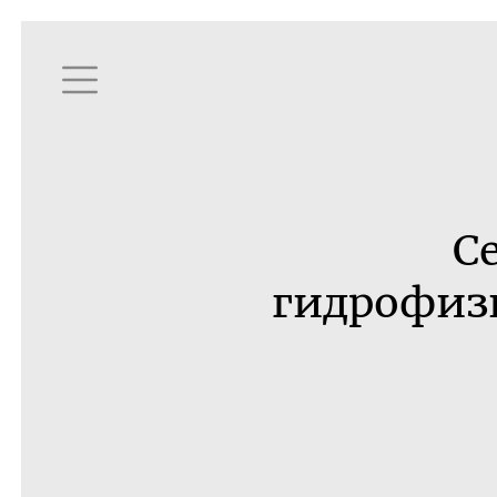
С
гидрофиз