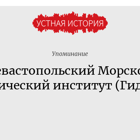
Упоминание
евастопольский Морск
ический институт (Ги