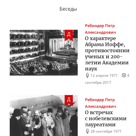
Беседы
Ребиндер
Петр
Александрович
Д
О характере
Абрама Иоффе,
противостоянии
ученых и
200-
летии
Академии
наук
12 апреля 1971
4
сентября 2017
Д
Ребиндер
Петр
Александрович
О встречах
с нобелевскими
лауреатами
28 сентября 1971