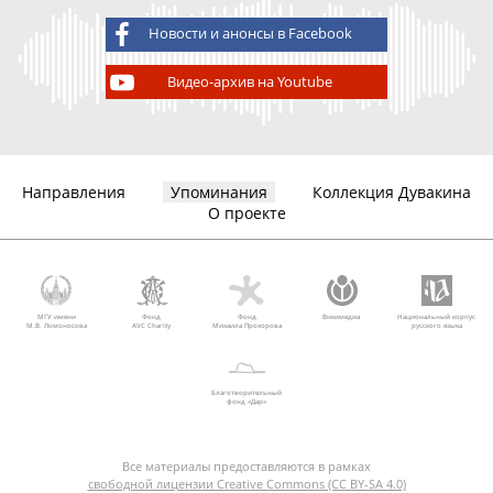
Новости и анонсы в Facebook
Видео-архив на Youtube
Направления
Упоминания
Коллекция Дувакина
О проекте
МГУ имени
Фонд
Фонд
Викимедиа
Национальный корпус
М.В. Ломоносова
AVC Charity
Михаила Прохорова
русского языка
Благотворительный
фонд «Дар»
Все материалы предоставляются в рамках
свободной лицензии Creative Commons (CC BY-SA 4.0)