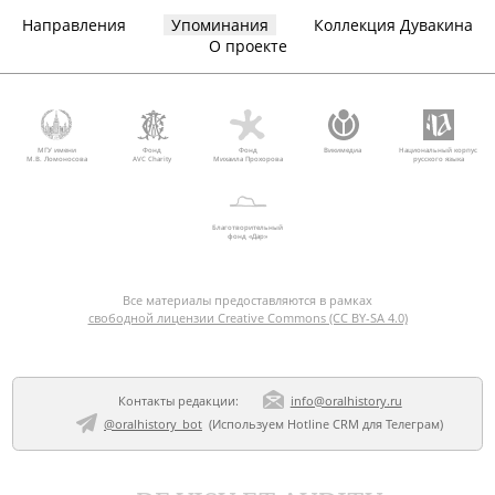
Направления
Упоминания
Коллекция Дувакина
О проекте
МГУ имени
Фонд
Фонд
Викимедиа
Национальный корпус
М.В. Ломоносова
AVC Charity
Михаила Прохорова
русского языка
Благотворительный
фонд «Дар»
Все материалы предоставляются в рамках
свободной лицензии Creative Commons (CC BY-SA 4.0)
Контакты редакции:
info@oralhistory.ru
@oralhistory_bot
(Используем
Hotline CRM для Телеграм
)