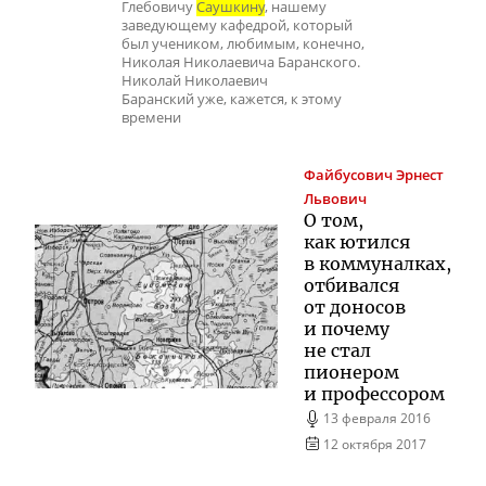
Глебовичу
Саушкину
, нашему
заведующему кафедрой, который
был учеником, любимым, конечно,
Николая Николаевича Баранского.
Николай Николаевич
Баранский уже, кажется, к этому
времени
Файбусович
Эрнест
Львович
О том,
как ютился
в коммуналках,
отбивался
от доносов
и почему
не стал
пионером
и профессором
13 февраля 2016
12 октября 2017