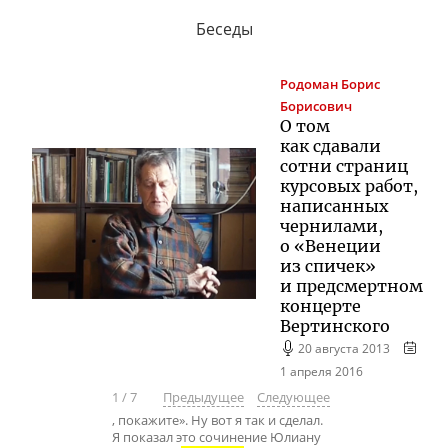
Беседы
Родоман
Борис
Борисович
О том
как сдавали
сотни страниц
курсовых работ,
написанных
чернилами,
о «Венеции
из спичек»
и предсмертном
концерте
Вертинского
20 августа 2013
1 апреля 2016
1
/
7
Предыдущее
Следующее
, покажите». Ну вот я так и сделал.
Я показал это сочинение Юлиану