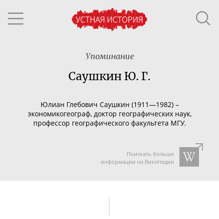
Упоминание
Саушкин Ю. Г.
Юлиан Глебович Саушкин (19
11
—
198
2)
–
экономикогеограф
, доктор географических наук,
профессор географического факультета МГУ.
Поискать больше
информации на Википедии