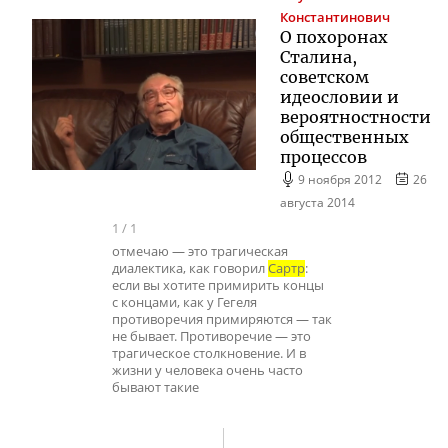
Константинович
О похоронах
Сталина,
советском
идеословии и
вероятностности
общественных
процессов
9 ноября 2012
26
августа 2014
1
/
1
отмечаю — это трагическая
диалектика, как говорил
Сартр
:
если вы хотите примирить концы
с концами, как у Гегеля
противоречия примиряются — так
не бывает. Противоречие — это
трагическое столкновение. И в
жизни у человека очень часто
бывают такие