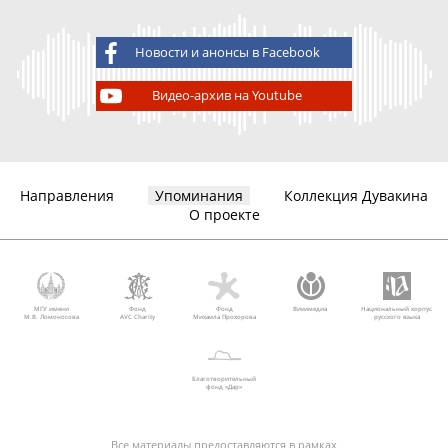
Новости и анонсы в Facebook
Видео-архив на Youtube
Направления
Упоминания
Коллекция Дувакина
О проекте
МГУ имени
Фонд
Фонд
Викимедиа
Национальный корпус
М.В. Ломоносова
AVC Charity
Михаила Прохорова
русского языка
Благотворительный
фонд «Дар»
Все материалы предоставляются в рамках