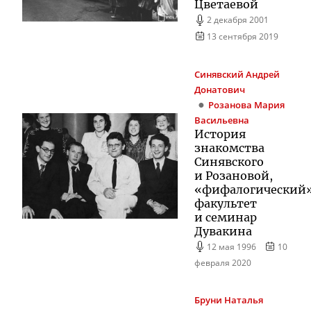
Цветаевой
2 декабря 2001
13 сентября 2019
Синявский
Андрей
Донатович
Розанова
Мария
Васильевна
История
знакомства
Синявского
и Розановой,
«фифалогический
факультет
и семинар
Дувакина
12 мая 1996
10
февраля 2020
Бруни
Наталья