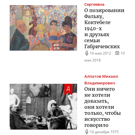
Сергеевна
О позировании
Фальку,
Коктебеле
1940-х
и друзьях
семьи
Габричевских
16 мая 2012
10
мая 2018
Алпатов
Михаил
Владимирович
Д
Они ничего
не хотели
доказать,
они хотели
только, чтобы
искусство
говорило
10 декабря 1975