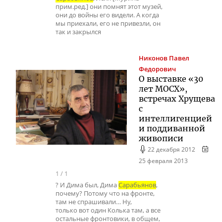
прим.ред.] они помнят этот музей,
они до войны его видели. А когда
мы приехали, его не привезли, он
так и закрылся
Никонов
Павел
Федорович
О выставке «30
лет МОСХ»,
встречах Хрущева
с
интеллигенцией
и поддиванной
живописи
22 декабря 2012
25 февраля 2013
1
/
1
? И Дима был, Дима
Сарабьянов
,
почему? Потому что на фронте,
там не спрашивали… Ну,
только вот один Колька там, а все
остальные фронтовики, в общем,