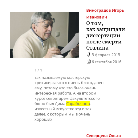
Виноградов
Игорь
Иванович
О том,
как защищали
диссертации
после смерти
Сталина
5 февраля 2015
6 сентября 2016
1
/
1
так называемую мастерскую
критики, за что я очень благодарен
ему, потому что это была очень
интересная работа. А на втором
курсе секретарем факультетского
бюро был Дима
Сарабьянов
,
известный искусствовед и так
далее, с которым мы в очень
хороших
Северцева
Ольга