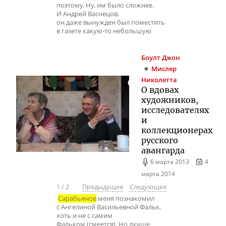
поэтому. Ну, им было сложнее.
И Андрей Васнецов,
он даже вынужден был поместить
в газете какую-то небольшую
Боулт
Джон
Мислер
Николетта
О вдовах
художников,
исследователях
и
коллекционерах
русского
авангарда
6 марта 2013
4
марта 2014
1
/
2
Предыдущее
Следующее
Сарабьянов
меня познакомил
с Ангелиной Васильевной Фальк,
хоть и не с самим
Фальком (смеется). Но лучше