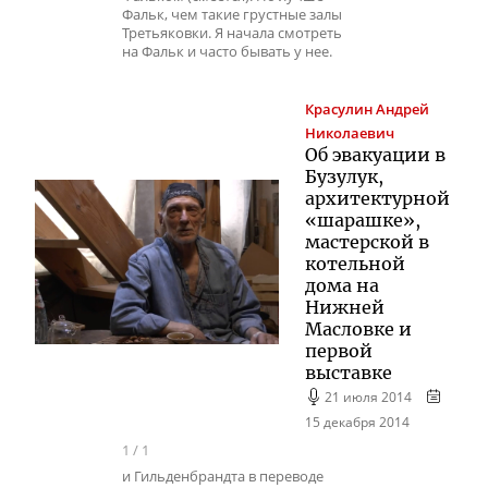
Фальк, чем такие грустные залы
Третьяковки. Я начала смотреть
на Фальк и часто бывать у нее.
Красулин
Андрей
Николаевич
Об эвакуации в
Бузулук,
архитектурной
«шарашке»,
мастерской в
котельной
дома на
Нижней
Масловке и
первой
выставке
21 июля 2014
15 декабря 2014
1
/
1
и Гильденбрандта в переводе