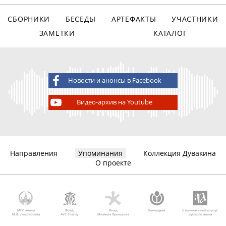
СБОРНИКИ
БЕСЕДЫ
АРТЕФАКТЫ
УЧАСТНИКИ
ЗАМЕТКИ
КАТАЛОГ
Новости и анонсы в Facebook
Видео-архив на Youtube
Направления
Упоминания
Коллекция Дувакина
О проекте
МГУ имени
Фонд
Фонд
Викимедиа
Национальный корпус
М.В. Ломоносова
AVC Charity
Михаила Прохорова
русского языка