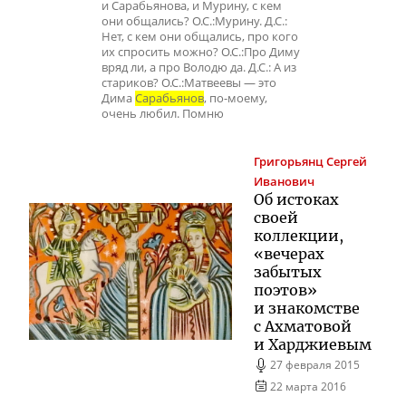
и Сарабьянова, и Мурину, с кем
они общались? О.С.:Мурину. Д.С.:
Нет, с кем они общались, про кого
их спросить можно? О.С.:Про Диму
вряд ли, а про Володю да. Д.С.: А из
стариков? О.С.:Матвеевы — это
Дима
Сарабьянов
, по-моему,
очень любил. Помню
Григорьянц
Сергей
Иванович
Об истоках
своей
коллекции,
«вечерах
забытых
поэтов»
и знакомстве
с Ахматовой
и Харджиевым
27 февраля 2015
22 марта 2016