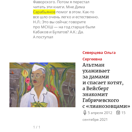
Фаворского. Потом я перестал
читать эти книги. Мне Дима
Сарабьянов
помог в этом. Как-то
все шло очень легко и естественно.
Н.Л.: Это вы сейчас говорите
про МСХШ — на год старше были
Кабаков и Булатов? А.К.: Да.
А поступал
Северцева
Ольга
Сергеевна
Альтман
ухаживает
за дамами
и спасает котят,
а Вейсберг
знакомит
Габричевского
с «лианозовцами»
5 апреля 2012
15
сентября 2021
1
/
1