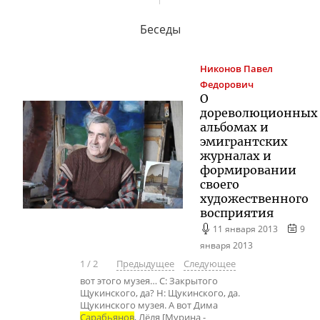
Беседы
Никонов
Павел
Федорович
О
дореволюционных
альбомах и
эмигрантских
журналах и
формировании
своего
художественного
восприятия
11 января 2013
9
января 2013
1
/
2
Предыдущее
Следующее
вот этого музея… С: Закрытого
Щукинского, да? Н: Щукинского, да.
Щукинского музея. А вот Дима
Сарабьянов
, Лёля [Мурина -