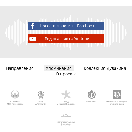
Новости и анонсы в Facebook
Видео-архив на Youtube
Направления
Упоминания
Коллекция Дувакина
О проекте
МГУ имени
Фонд
Фонд
Викимедиа
Национальный корпус
М.В. Ломоносова
AVC Charity
Михаила Прохорова
русского языка
Благотворительный
фонд «Дар»