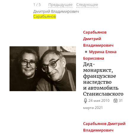
1
/
5
Предыдущее
Следующее
Дмитрий Владимирович
Сарабьянов
Сарабьянов
Дмитрий
Владимирович
Мурина
Елена
Борисовна
Дед-
монархист
,
французское
наследство
и автомобиль
Станиславского
24 мая 2010
31
марта 2021
Сарабьянов
Дмитрий
Владимирович