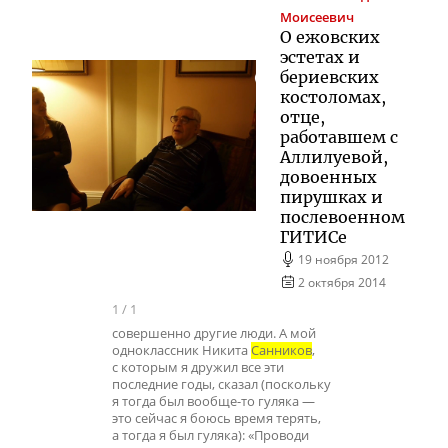
Моисеевич
О ежовских
эстетах и
бериевских
костоломах,
отце,
работавшем с
Аллилуевой,
довоенных
пирушках и
послевоенном
ГИТИСе
19 ноября 2012
2 октября 2014
1
/
1
совершенно другие люди. А мой
одноклассник Никита
Санников
,
с которым я дружил все эти
последние годы, сказал (поскольку
я тогда был вообще-то гуляка —
это сейчас я боюсь время терять,
а тогда я был гуляка): «Проводи