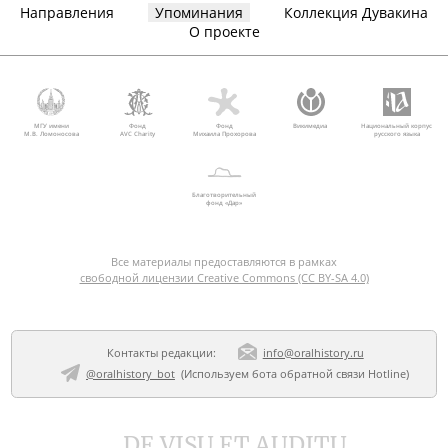
Направления
Упоминания
Коллекция Дувакина
О проекте
МГУ имени
Фонд
Фонд
Викимедиа
Национальный корпус
М.В. Ломоносова
AVC Charity
Михаила Прохорова
русского языка
Благотворительный
фонд «Дар»
Все материалы предоставляются в рамках
свободной лицензии Creative Commons (CC BY-SA 4.0)
Контакты редакции:
info@oralhistory.ru
@oralhistory_bot
(Используем
бота обратной связи Hotline
)
DE VISU ET AUDITU