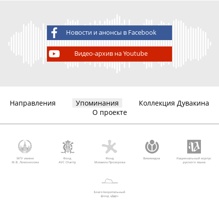
Новости и анонсы в Facebook
Видео-архив на Youtube
Направления
Упоминания
Коллекция Дувакина
О проекте
МГУ имени
Фонд
Фонд
Викимедиа
Национальный корпус
М.В. Ломоносова
AVC Charity
Михаила Прохорова
русского языка
Благотворительный
фонд «Дар»