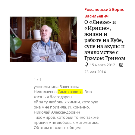
Романовский
Борис
Васильевич
О «Янеке» и
«Ирише»,
жизни и
работе на Кубе,
супе из акулы и
знакомстве с
Грэмом Грином
15 марта 2012
23 мая 2014
1
/
1
учительница Валентина
Николаевна
Самохвалова
. Всю
жизнь я благодарен
ей за ту любовь к химии, которую
она мне привила. И, конечно,
Николай Александрович
Тихомиров, который точно так же
привил мне любовь к математике.
Об этом я тоже, в общем