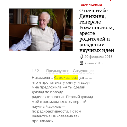
Васильевич
О начштабе
Деникина,
генерале
Романовском,
аресте
родителей и
рождении
научных идей
20 февраля 2013
7 мая 2013
1
/
2
Предыдущее
Следующее
Николаевна
Самохвалова
, узнала,
что я прочитал эту книгу, и вдруг
мне предложила: «А ты сделай
доклад по поводу
радиоактивности». Первый доклад
мой в восьмом классе, первый
научный доклад —
по радиоактивности. Потом
Валентина Николаевна так
прониклась