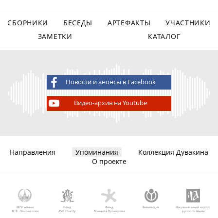
СБОРНИКИ
БЕСЕДЫ
АРТЕФАКТЫ
УЧАСТНИКИ
ЗАМЕТКИ
КАТАЛОГ
Новости и анонсы в Facebook
Видео-архив на Youtube
Направления
Упоминания
Коллекция Дувакина
О проекте
МГУ имени
Фонд
Фонд
Викимедиа
Национальный корпус
М.В. Ломоносова
AVC Charity
Михаила Прохорова
русского языка