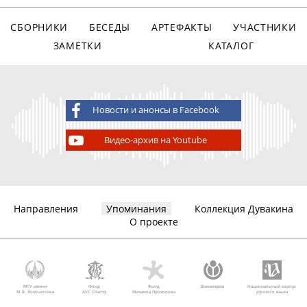
СБОРНИКИ
БЕСЕДЫ
АРТЕФАКТЫ
УЧАСТНИКИ
ЗАМЕТКИ
КАТАЛОГ
Новости и анонсы в Facebook
Видео-архив на Youtube
Направления
Упоминания
Коллекция Дувакина
О проекте
МГУ имени
Фонд
Фонд
Викимедиа
Национальный корпус
М.В. Ломоносова
AVC Charity
Михаила Прохорова
русского языка