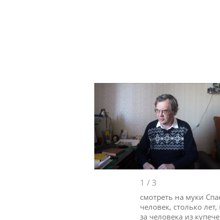
1
/
3
смотреть на муки Спас
человек, столько лет
за человека из купеч