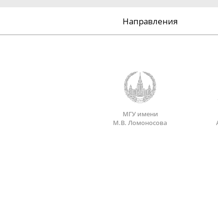
Направления
МГУ имени
М.В. Ломоносова