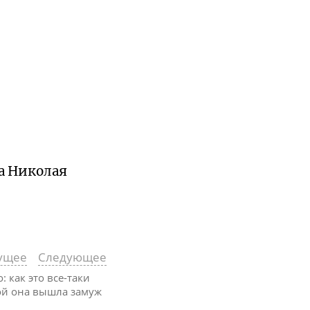
а Николая
ущее
Следующее
: как это все-таки
дой она вышла замуж