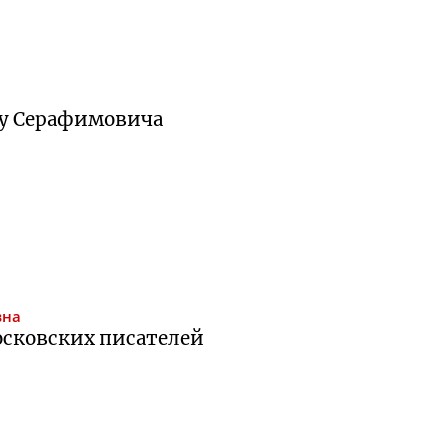
 у Серафимовича
вна
осковских писателей