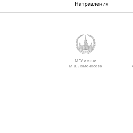
Направления
МГУ имени
М.В. Ломоносова