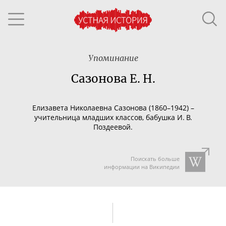
Упоминание
Сазонова Е. Н.
Елизавета Николаевна Сазонова (18
60–194
2) –
учительница младших классов, бабушка И. В.
Поздеевой.
Поискать больше
информации на Википедии