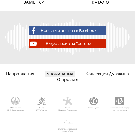
ЗАМЕТКИ
КАТАЛОГ
Новости и анонсы в Facebook
Видео-архив на Youtube
Направления
Упоминания
Коллекция Дувакина
О проекте
МГУ имени
Фонд
Фонд
Викимедиа
Национальный корпус
М.В. Ломоносова
AVC Charity
Михаила Прохорова
русского языка
Благотворительный
фонд «Дар»