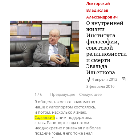
Лекторский
Владислав
Александрович
О внутренней
жизни
Института
философии,
советской
религиозности
и смерти
Эвальда
Ильенкова
4 апреля 2013
3 февраля 2016
1
/
6
Предыдущее
Следующее
В общем, такое вот знакомство
наше с Рапопортом состоялось,
и потом, насколько я знаю,
Садовский
с ним поддерживал
связь. Рапопорт сюда потом
неоднократно приезжал и в более
поздние годы, я его тоже знал