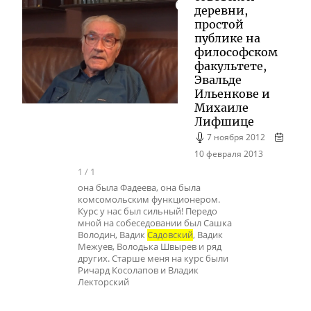
деревни,
простой
публике на
философском
факультете,
Эвальде
Ильенкове и
Михаиле
Лифшице
7 ноября 2012
10 февраля 2013
1
/
1
она была Фадеева, она была
комсомольским функционером.
Курс у нас был сильный! Передо
мной на собеседовании был Сашка
Володин, Вадик
Садовский
, Вадик
Межуев, Володька Швырев и ряд
других. Старше меня на курс были
Ричард Косолапов и Владик
Лекторский