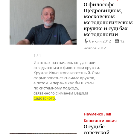
О философе
Щедровицком,
московском
методологическом
кружке и судьбах
методологии
6 июля 2012
12
ноября 2012
1
/
1
И это как раз начало, когда стали
складываться в философии кружки.
Кружок Ильенкова известный. Стал
формироваться сначала кружок,
а потом и первые как бы школы
по системному подходу,
связанного с именем Вадима
Садовского
.
Науменко
Лев
Константинович
О судьбе
советской