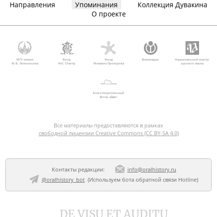
Направления
Упоминания
Коллекция Дувакина
О проекте
МГУ имени
Фонд
Фонд
Викимедиа
Национальный корпус
М.В. Ломоносова
AVC Charity
Михаила Прохорова
русского языка
Благотворительный
фонд «Дар»
Все материалы предоставляются в рамках
свободной лицензии Creative Commons (CC BY-SA 4.0)
Контакты редакции:
info@oralhistory.ru
@oralhistory_bot
(Используем
бота обратной связи Hotline
)
DE VISU ET AUDITU