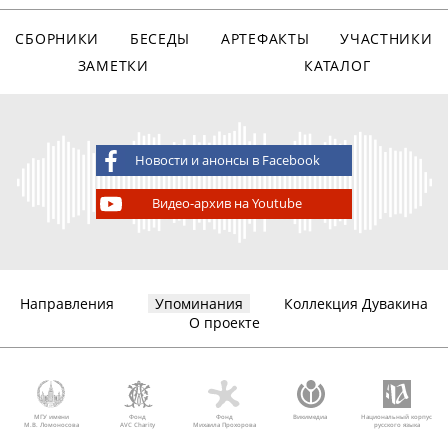
СБОРНИКИ
БЕСЕДЫ
АРТЕФАКТЫ
УЧАСТНИКИ
ЗАМЕТКИ
КАТАЛОГ
Новости и анонсы в Facebook
Видео-архив на Youtube
Направления
Упоминания
Коллекция Дувакина
О проекте
МГУ имени
Фонд
Фонд
Викимедиа
Национальный корпус
М.В. Ломоносова
AVC Charity
Михаила Прохорова
русского языка