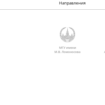
Направления
МГУ имени
М.В. Ломоносова