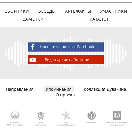
СБОРНИКИ
БЕСЕДЫ
АРТЕФАКТЫ
УЧАСТНИКИ
ЗАМЕТКИ
КАТАЛОГ
Новости и анонсы в Facebook
Видео-архив на Youtube
Направления
Упоминания
Коллекция Дувакина
О проекте
МГУ имени
Фонд
Фонд
Викимедиа
Национальный корпус
М.В. Ломоносова
AVC Charity
Михаила Прохорова
русского языка