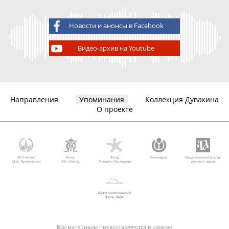
Новости и анонсы в Facebook
Видео-архив на Youtube
Направления
Упоминания
Коллекция Дувакина
О проекте
МГУ имени
Фонд
Фонд
Викимедиа
Национальный корпус
М.В. Ломоносова
AVC Charity
Михаила Прохорова
русского языка
Благотворительный
фонд «Дар»
Все материалы предоставляются в рамках