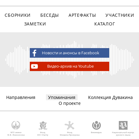
СБОРНИКИ
БЕСЕДЫ
АРТЕФАКТЫ
УЧАСТНИКИ
ЗАМЕТКИ
КАТАЛОГ
Новости и анонсы в Facebook
Видео-архив на Youtube
Направления
Упоминания
Коллекция Дувакина
О проекте
МГУ имени
Фонд
Фонд
Викимедиа
Национальный корпус
М.В. Ломоносова
AVC Charity
Михаила Прохорова
русского языка