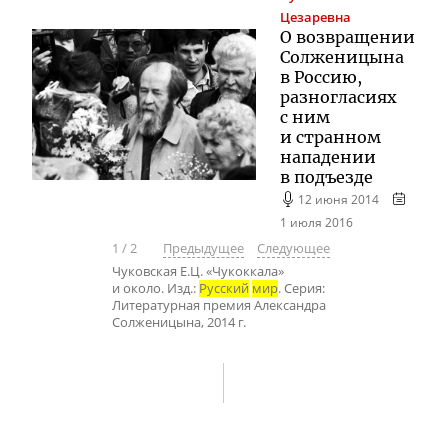
Цезаревна
О возвращении
Солженицына
в Россию,
разногласиях
с ним
и странном
нападении
в подъезде
12 июня 2014
1 июля 2016
1
/
2
Предыдущее
Следующее
Чуковская Е.Ц. «Чукоккала»
и около. Изд.:
Русский
мир
. Серия:
Литературная премия Александра
Солженицына, 2014 г.