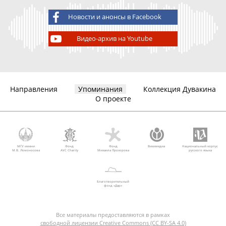
Новости и анонсы в Facebook
Видео-архив на Youtube
Направления
Упоминания
Коллекция Дувакина
О проекте
МГУ имени
Фонд
Фонд
Викимедиа
Национальный корпус
М.В. Ломоносова
AVC Charity
Михаила Прохорова
русского языка
Благотворительный
фонд «Дар»
Все материалы предоставляются в рамках
свободной лицензии Creative Commons (CC BY-SA 4.0)