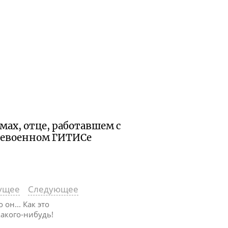
мах, отце, работавшем с
левоенном ГИТИСе
ущее
Следующее
о он... Как это
какого-нибудь!