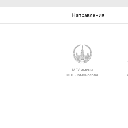
Направления
МГУ имени
М.В. Ломоносова