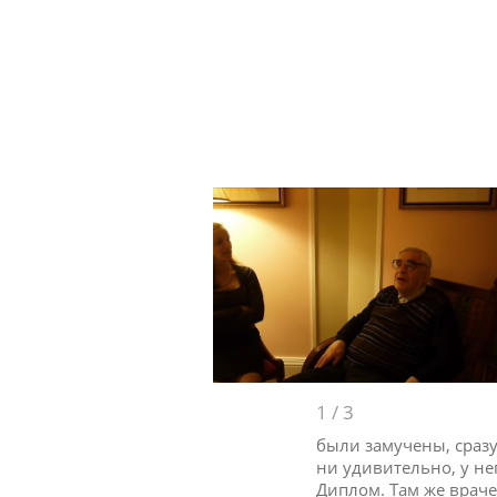
1
/
3
были замучены, сразу,
ни удивительно, у не
Диплом. Там же врач