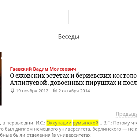
Беседы
Гаевский
Вадим Моисеевич
О ежовских эстетах и бериевских костоло
Аллилуевой, довоенных пирушках и пос
19 ноября 2012
2 октября 2014
Предыд
 в первые дни. И.С.:
Оккупации
румынской
... В.Г.: Потому чт
го был диплом немецкого университета, берлинского — не 
ебные были отделения [в университетах