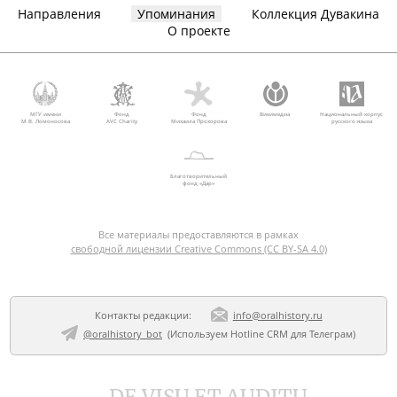
Направления
Упоминания
Коллекция Дувакина
О проекте
МГУ имени
Фонд
Фонд
Викимедиа
Национальный корпус
М.В. Ломоносова
AVC Charity
Михаила Прохорова
русского языка
Благотворительный
фонд «Дар»
Все материалы предоставляются в рамках
свободной лицензии Creative Commons (CC BY-SA 4.0)
Контакты редакции:
info@oralhistory.ru
@oralhistory_bot
(Используем
Hotline CRM для Телеграм
)