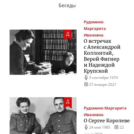
Беседы
Рудомино
Маргарита
Д
Ивановна
О встречах
с Александрой
Коллонтай,
Верой Фигнер
и Надеждой
Крупской
3 сентября 1974
27 января 2021
Д
Рудомино
Маргарита
Ивановна
О Сергее Королеве
24 мая 1985
22
июня 2021