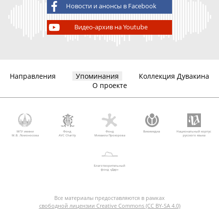
Новости и анонсы в Facebook
Видео-архив на Youtube
Направления
Упоминания
Коллекция Дувакина
О проекте
МГУ имени
Фонд
Фонд
Викимедиа
Национальный корпус
М.В. Ломоносова
AVC Charity
Михаила Прохорова
русского языка
Благотворительный
фонд «Дар»
Все материалы предоставляются в рамках
свободной лицензии Creative Commons (CC BY-SA 4.0)