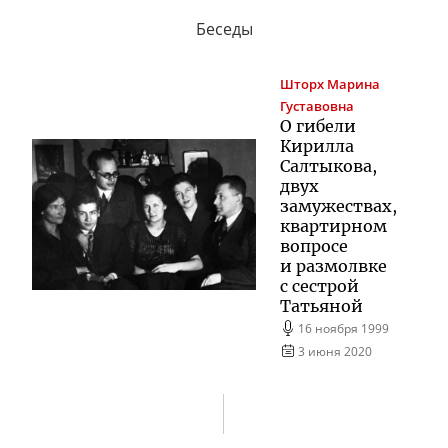
Беседы
Шторх
Марина
Густавовна
О гибели
Кирилла
Салтыкова,
двух
замужествах,
квартирном
вопросе
и размолвке
с сестрой
Татьяной
16 ноября 1999
3 июня 2020